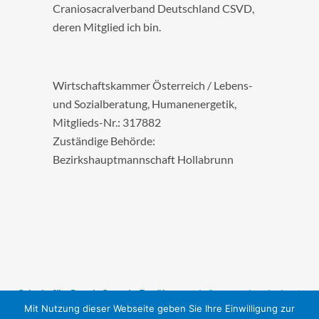
Craniosacralverband Deutschland CSVD,
deren Mitglied ich bin.
Wirtschaftskammer Österreich / Lebens-
und Sozialberatung, Humanenergetik,
Mitglieds-Nr.: 317882
Zuständige Behörde:
Bezirkshauptmannschaft Hollabrunn
Schule für CranioSacrale Berührung ·
info@cranioschule.at
Mit Nutzung dieser Webseite geben Sie Ihre Einwilligung zur
·
Impressum / Datenschutz